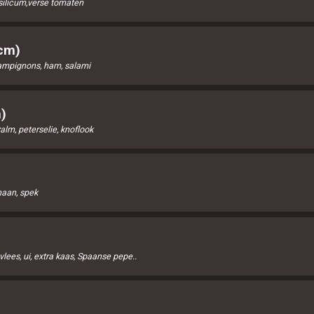
silicum,verse tomaten
cm)
hampignons, ham, salami
)
alm, peterselie, knoflook
naan, spek
lees, ui, extra kaas, Spaanse pepe..