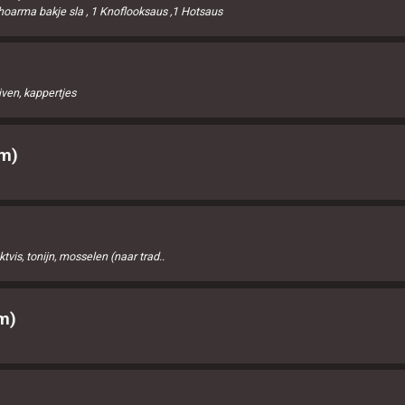
hoarma bakje sla , 1 Knoflooksaus ,1 Hotsaus
jven, kappertjes
cm)
)
tvis, tonijn, mosselen (naar trad..
m)
)