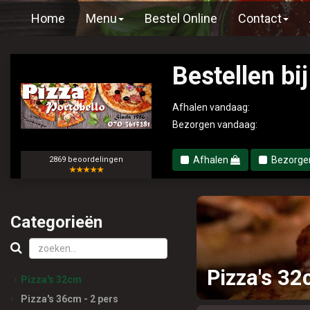
Home
Menu
Bestel Online
Contact
Bestellen bi
Afhalen vandaag:
Bezorgen vandaag:
Afhalen
Bezorg
2869 beoordelingen
★★★★★
Categorieën
Pizza's 3
Pizza's 32cm
Pizza's 36cm - 2 pers