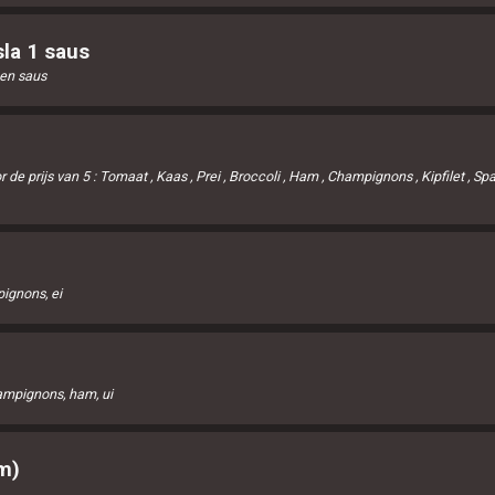
la 1 saus
a en saus
 de prijs van 5 : Tomaat , Kaas , Prei , Broccoli , Ham , Champignons , Kipfilet , S
ignons, ei
ampignons, ham, ui
m)