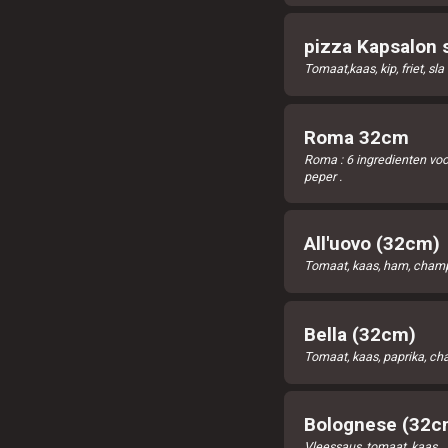
pizza Kapsalon s
Tomaat,kaas, kip, friet, sl
Roma 32cm
Roma : 6 ingredienten voor
peper .
All'uovo (32cm)
Tomaat, kaas, ham, champ
Bella (32cm)
Tomaat, kaas, paprika, ch
Bolognese (32c
Vleessaus, tomaat, kaas