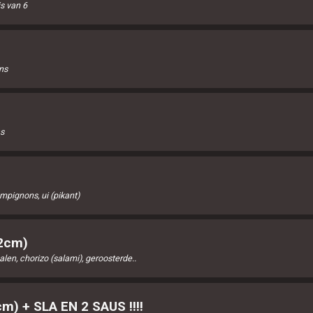
js van 6
ns
s
mpignons, ui (pikant)
32cm)
len, chorizo (salami), geroosterde..
m) + SLA EN 2 SAUS !!!!