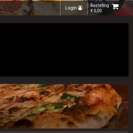
Bestelling
Login
€ 0,00
Kies een vestiging
U heeft nog geen producten in uw
winkelmandje.
Totaal:
€ 0,00