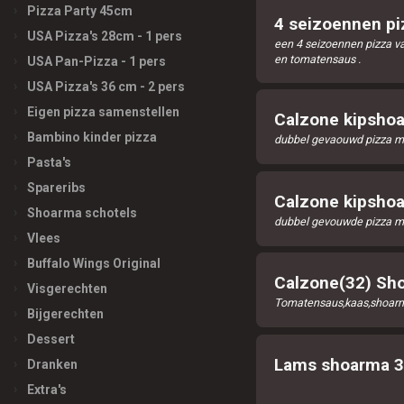
Pizza Party 45cm
4 seizoennen p
USA Pizza's 28cm - 1 pers
een 4 seizoennen pizza va
en tomatensaus .
USA Pan-Pizza - 1 pers
USA Pizza's 36 cm - 2 pers
Eigen pizza samenstellen
Calzone kipshoa
Bambino kinder pizza
dubbel gevaouwd pizza me
Pasta's
Spareribs
Calzone kipsho
Shoarma schotels
dubbel gevouwde pizza me
Vlees
Buffalo Wings Original
Calzone(32) S
Visgerechten
Tomatensaus,kaas,shoarm
Bijgerechten
Dessert
Lams shoarma 3
Dranken
Extra's