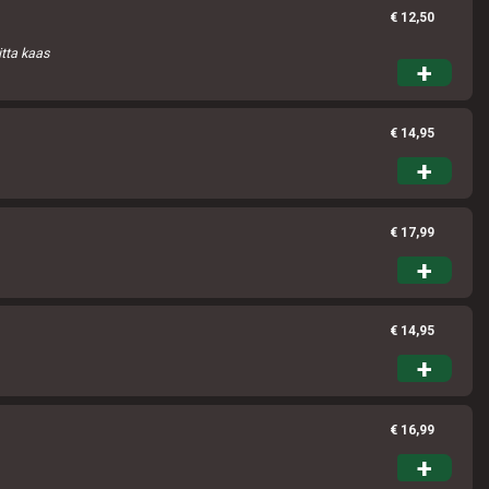
Verder winkelen
Bestellen
€ 12,50
tta kaas
Om de veiligheid van U en onze medewerkers conform het advies van
+
RIVM te waarborgen is het volgende protocol van kracht.
Bij het bezorgen van bestellingen:
€ 14,95
U kunt alleen met ideal afrekenen
+
1. Bezorger plaatst de bestelling bij U voor de deur.
2. De bezorger belt aan
3. De bezorger doet twee stappen achteruit.
€ 17,99
4. De bezorger wacht tot U uw bestelling heeft gepakt
+
5. De bezorger wenst U een fijne avond en gaat weer verder.
€ 14,95
+
Als u 5 bestellingen bij ons heeft geplaatst ontvangt u een code via de
mail.
De code kunt u invoeren op onze website u krijgt dan een korting van
€ 16,99
€8,00 op de bestelling!
+
*Deze actie geldt alleen voor vestiging Den Haag