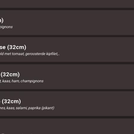
m)
pignons
ese (32cm)
 met tomaat, geroosterde kipfilet,..
o (32cm)
, kaas, ham, champignons
o (32cm)
s, kaas, salami, paprika (pikant)