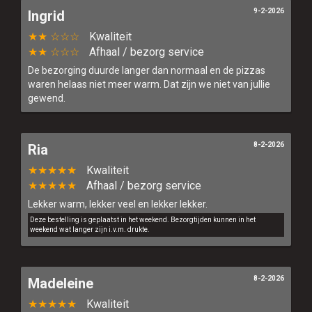
9-2-2026
Ingrid
★★ ☆☆☆
Kwaliteit
★★ ☆☆☆
Afhaal / bezorg service
De bezorging duurde langer dan normaal en de pizzas
waren helaas niet meer warm. Dat zijn we niet van jullie
gewend.
8-2-2026
Ria
★★★★★
Kwaliteit
★★★★★
Afhaal / bezorg service
Lekker warm, lekker veel en lekker lekker.
Deze bestelling is geplaatst in het weekend. Bezorgtijden kunnen in het
weekend wat langer zijn i.v.m. drukte.
8-2-2026
Madeleine
★★★★★
Kwaliteit