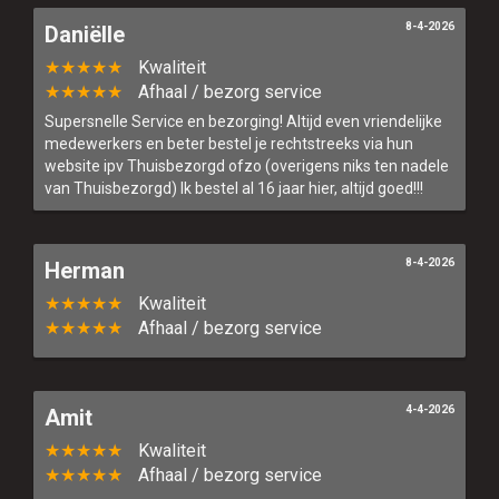
8-4-2026
Daniëlle
★★★★★
Kwaliteit
★★★★★
Afhaal / bezorg service
Supersnelle Service en bezorging! Altijd even vriendelijke
medewerkers en beter bestel je rechtstreeks via hun
website ipv Thuisbezorgd ofzo (overigens niks ten nadele
van Thuisbezorgd) Ik bestel al 16 jaar hier, altijd goed!!!
8-4-2026
Herman
★★★★★
Kwaliteit
★★★★★
Afhaal / bezorg service
4-4-2026
Amit
★★★★★
Kwaliteit
★★★★★
Afhaal / bezorg service