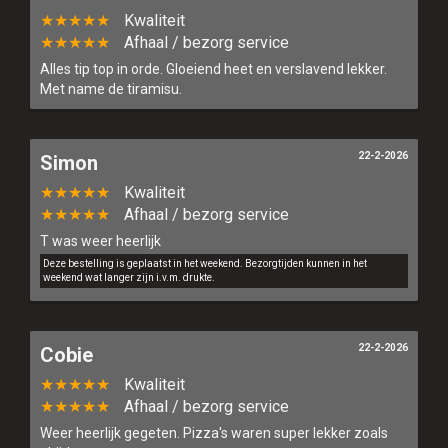
★★★★★
Kwaliteit
★★★★★
Afhaal / bezorg service
Alles tip top in orde. Gloeiend heet en verslavend lekker.
Met name de tiramisu.
22-2-2026
Simon
★★★★★
Kwaliteit
★★★★★
Afhaal / bezorg service
T was weer heerlijk
Deze bestelling is geplaatst in het weekend. Bezorgtijden kunnen in het
weekend wat langer zijn i.v.m. drukte.
22-2-2026
Cobie
★★★★★
Kwaliteit
★★★★★
Afhaal / bezorg service
Weer heerlijk gegeten. Pizza's waren super lekker zoals