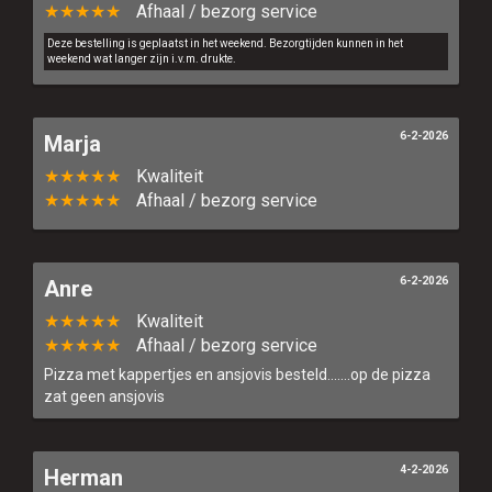
★★★★★
Afhaal / bezorg service
Deze bestelling is geplaatst in het weekend. Bezorgtijden kunnen in het
weekend wat langer zijn i.v.m. drukte.
6-2-2026
Marja
★★★★★
Kwaliteit
★★★★★
Afhaal / bezorg service
6-2-2026
Anre
★★★★★
Kwaliteit
★★★★★
Afhaal / bezorg service
Pizza met kappertjes en ansjovis besteld.......op de pizza
zat geen ansjovis
4-2-2026
Herman