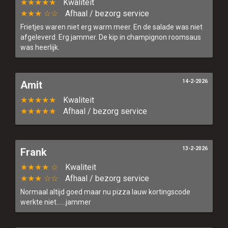
★★★★★
Kwaliteit
★★★ ☆☆
Afhaal / bezorg service
Frietjes waren niet erg warm meer. En de salade was niet
afgeleverd. Erg jammer. De kip in champignon roomsaus
was heerlijk.
14-2-2026
Amit
★★★★★
Kwaliteit
★★★★★
Afhaal / bezorg service
13-2-2026
Frank
★★★★ ☆
Kwaliteit
★★★ ☆☆
Afhaal / bezorg service
Normaal altijd goed maar nu pizza lauw kortingscode
werkte niet......jammer