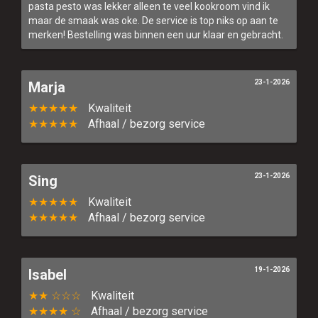
pasta pesto was lekker alleen te veel kookroom vind ik
maar de smaak was oke. De service is top niks op aan te
merken! Bestelling was binnen een uur klaar en gebracht.
23-1-2026
Marja
★★★★★
Kwaliteit
★★★★★
Afhaal / bezorg service
23-1-2026
Sing
★★★★★
Kwaliteit
★★★★★
Afhaal / bezorg service
19-1-2026
Isabel
★★ ☆☆☆
Kwaliteit
★★★★ ☆
Afhaal / bezorg service