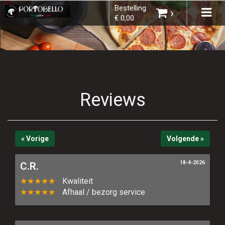
Bestelling
×
Tog
›
€ 0,00
navi
Kies een vestiging
Reviews
U heeft nog geen producten in uw
winkelmandje.
« Vorige
Volgende »
18-4-2026
C.R.
★★★★★
Kwaliteit
Totaal:
€ 0,00
★★★★★
Afhaal / bezorg service