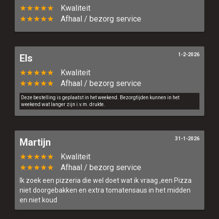
★★★★★
Kwaliteit
★★★★★
Afhaal / bezorg service
1-2-2026
Els
★★★★★
Kwaliteit
★★★★★
Afhaal / bezorg service
Deze bestelling is geplaatst in het weekend. Bezorgtijden kunnen in het
weekend wat langer zijn i.v.m. drukte.
31-1-2026
Martijn
★★★★★
Kwaliteit
★★★★★
Afhaal / bezorg service
Ik zoek een pizzeria die wel doet wat ik vraag ,een Pizza
niet doorgebakken en extra tomatensaus in het midden
en niet koud