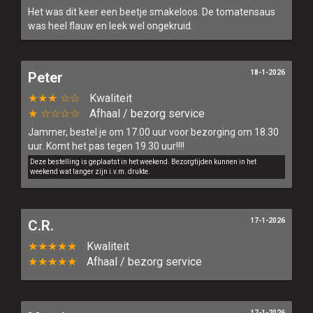
Het was dit keer een beetje smakeloos. De tomatensaus
was heel flauw en leek wel ongekruid.
18-1-2026
Peter
★★★ ☆☆
Kwaliteit
★ ☆☆☆☆
Afhaal / bezorg service
Jammer, bestel je om 17.00 uur voor bezorging om 18.30
uur. Komt het pas tegen 19.30 uur!!!!
Deze bestelling is geplaatst in het weekend. Bezorgtijden kunnen in het
weekend wat langer zijn i.v.m. drukte.
17-1-2026
C.R.
★★★★★
Kwaliteit
★★★★★
Afhaal / bezorg service
17-1-2026