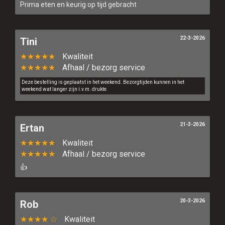
Prima eten en keurig op tijd gebracht
22-3-2026
Tini
★★★★★
Kwaliteit
★★★★★
Afhaal / bezorg service
Deze bestelling is geplaatst in het weekend. Bezorgtijden kunnen in het
weekend wat langer zijn i.v.m. drukte.
21-3-2026
Ertan
★★★★★
Kwaliteit
★★★★★
Afhaal / bezorg service
👍
20-3-2026
Rob
★★★★ ☆
Kwaliteit