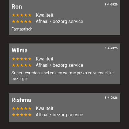
9-4-2026
Ron
*Deze actie geldt alleen voor vestiging Den Haag
★★★★★
Kwaliteit
★★★★★
Afhaal / bezorg service
Fantastisch
9-4-2026
Wilma
★★★★★
Kwaliteit
★★★★★
Afhaal / bezorg service
Super tevreden, snel en een warme pizza en vriendelijke
bezorger
8-4-2026
Rishma
★★★★★
Kwaliteit
★★★★★
Afhaal / bezorg service