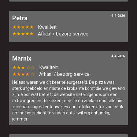
4-4-2026
Petra
★★★★★
Kwaliteit
★★★★★
Afhaal / bezorg service
4-4-2026
Marnix
★★★ ☆☆
Kwaliteit
★★★★ ☆
Afhaal / bezorg service
Helaas waren we dit keer teleurgesteld. De pizza was
sterk afgekoeld en miste de krokante korst die we gewend
zijn. Voor wat betreft de website het volgende; om een
extra ingrediënt te kiezen moet je nu zoeken door alle niet
zichtbare ingrediëntenvakjes aan te klikken stuk voor stuk
om het ingrediënt te vinden dat je wil.erg onhandig,
jammer