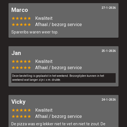
27-1-2026
Marco
★★★★★
Kwaliteit
★★★★★
Afhaal / bezorg service
Spareribs waren weer top.
25-1-2026
Jan
★★★★★
Kwaliteit
★★★★★
Afhaal / bezorg service
Deze bestelling is geplaatst in het weekend. Bezorgtijden kunnen in het
weekend wat langer zijn i.v.m. drukte.
24-1-2026
Vicky
★★★★★
Kwaliteit
★★★★★
Afhaal / bezorg service
De pizza was erg lekker niet te vet en niet te zout. De