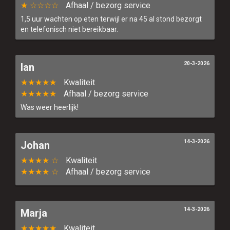
★ ☆☆☆☆
Afhaal / bezorg service
1,5 uur wachten op eten terwijl er na 45 al stond bezorgt
en telefonisch niet bereikbaar.
20-3-2026
Ian
★★★★★
Kwaliteit
★★★★★
Afhaal / bezorg service
Was weer heerlijk!
14-3-2026
Johan
★★★★ ☆
Kwaliteit
★★★★ ☆
Afhaal / bezorg service
14-3-2026
Marja
★★★★★
Kwaliteit