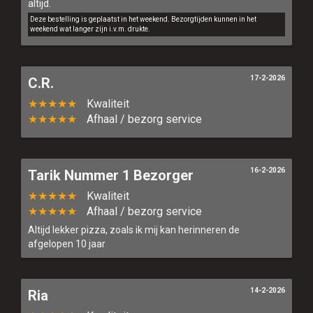
altijd.
Deze bestelling is geplaatst in het weekend. Bezorgtijden kunnen in het
weekend wat langer zijn i.v.m. drukte.
17-2-2026
C.R.
★★★★★
Kwaliteit
★★★★★
Afhaal / bezorg service
16-2-2026
Tarik Nummer 1 Bezorger
★★★★★
Kwaliteit
★★★★★
Afhaal / bezorg service
Altijd lekker pizza, zoals ik mij kan herinneren de
afgelopen 10 jaar
14-2-2026
Ria