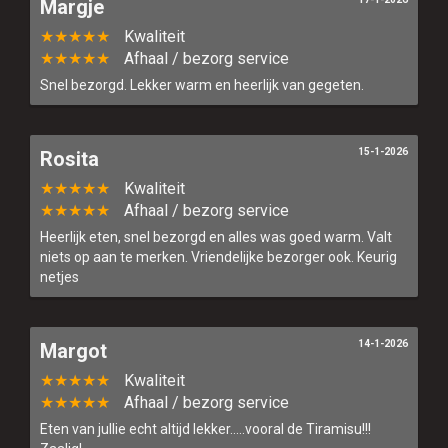
Margje
★★★★★
Kwaliteit
★★★★★
Afhaal / bezorg service
Snel bezorgd. Lekker warm en heerlijk van gegeten.
15-1-2026
Rosita
★★★★★
Kwaliteit
★★★★★
Afhaal / bezorg service
Heerlijk eten, snel bezorgd en alles was goed warm. Valt
niets op aan te merken. Vriendelijke bezorger ook. Keurig
netjes
14-1-2026
Margot
★★★★★
Kwaliteit
★★★★★
Afhaal / bezorg service
Eten van jullie echt altijd lekker.....vooral de Tiramisu!!!