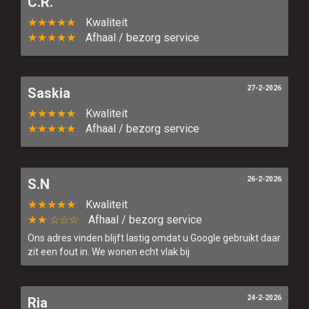
C.R.
★★★★★
Kwaliteit
★★★★★
Afhaal / bezorg service
Home
27-2-2026
Saskia
Menu
★★★★★
Kwaliteit
★★★★★
Afhaal / bezorg service
Bestel Online
Contact
26-2-2026
S.n
★★★★★
Kwaliteit
Allergenen
★★ ☆☆☆
Afhaal / bezorg service
Ons adres vinden blijft lastig omdat u Google gebruikt daar
Login
zit een fout in. We wonen echt vlak bij
24-2-2026
Ria