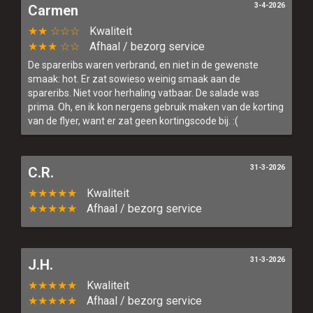
3-4-2026
Carmen
★★ ☆☆☆
Kwaliteit
★★★ ☆☆
Afhaal / bezorg service
De spareribs waren verbrand, en niet in de gewenste
smaak: hot. Er zat sowieso weinig smaak aan de
spareribs. Niet voor herhaling vatbaar. De salade was
prima. Oh, en ik kon nergens gebruik maken van de korting
van de flyer, want er zat geen kortingscode bij. :(
31-3-2026
C.R.
★★★★★
Kwaliteit
★★★★★
Afhaal / bezorg service
31-3-2026
J.H.
★★★★★
Kwaliteit
★★★★★
Afhaal / bezorg service